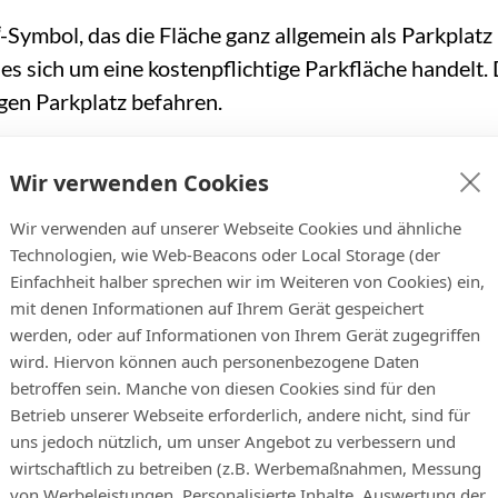
“-Symbol, das die Fläche ganz allgemein als Parkplat
es sich um eine kostenpflichtige Parkfläche handelt. 
igen Parkplatz befahren.
die automatische Kennzeichenerkennung in Wort und B
nnzeichen erfasst werden.
Wir verwenden Cookies
 Parkkonditionen wie eine mögliche Freipark- oder H
Wir verwenden auf unserer Webseite Cookies und ähnliche
Nutzungsentgeltes im Falle eines Parkverstoßes.
Technologien, wie Web-Beacons oder Local Storage (der
Einfachheit halber sprechen wir im Weiteren von Cookies) ein,
chtliche Hinweise: Da es sich bei Kennzeichen um 
mit denen Informationen auf Ihrem Gerät gespeichert
enschutzhinweise Teil der Beschilderung sein. Daz
werden, oder auf Informationen von Ihrem Gerät zugegriffen
ge, Verantwortlichem und Speicherdauer.
wird. Hiervon können auch personenbezogene Daten
betroffen sein. Manche von diesen Cookies sind für den
en Geschäftsbedingungen (AGBs = Nutzungsbedingun
Betrieb unserer Webseite erforderlich, andere nicht, sind für
eparkt werden kann, und bilden die Basis für den Nu
uns jedoch nützlich, um unser Angebot zu verbessern und
wirtschaftlich zu betreiben (z.B. Werbemaßnahmen, Messung
ehmer auf eine Parkfläche einfahren und dabei die 
von Werbeleistungen, Personalisierte Inhalte, Auswertung der