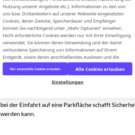
Nutzung unserer Angebote etc.). Informationen zu den von
ationen passieren, kommt ein Nutzungsvertrag zusta
uns bzw. Drittanbietern auf unserer Webseite eingesetzten
 und Nutzen der Parkfläche – stimmt der Verkehrst
Cookies, deren Zwecke, Speicherdauer und Empfänger
ftsbedingungen (AGBs) zu, ohne dass eine Unterschri
können Sie nachfolgend unter „Mehr Optionen“ einsehen.
en Annahme.
Nicht erforderliche Cookies werden nur mit Ihrer Einwilligung
verwendet. Sie können deren Verwendung und der damit
verbundene Speicherung von Informationen auf Ihrem
Endgerät, sowie deren anschließendes Auslesen und die
für ist, dass die Beschilderung vor dem Scanbereich
folgende Verarbeitung personenbezogener Daten durch Klick
Alle Cookies erlauben
Nur essenzielle Cookies erlauben
auf die Schaltfläche „Alle akzeptieren“ einwilligen, oder mit
r so haben Verkehrsteilnehmende die Möglichkeit, s
Klick auf die Schaltfläche „Nur essenzielle Cookies erlauben“
(das Parken) zu entscheiden. Zusätzlich müssen die 
Einstellungen
unsere Website nur mit den erforderlichen Cookies nutzen.
n, in vorgeschriebenen Größen und Höhen.
Wenn Sie keine Einwilligung abgeben, stehen ihnen unter
Umständen bestimmte personalisierte Funktionen und
bei der Einfahrt auf eine Parkfläche schafft Sicherhe
Angebote der Webseite nicht zur Verfügung. Die
 werden kann.
Rechtsgrundlage für die Einwilligung im Hinblick auf die
Speicherung und das Auslesen von Informationen ist § 25
Abs. 1 TDDDG sowie im Hinblick auf die Verarbeitung