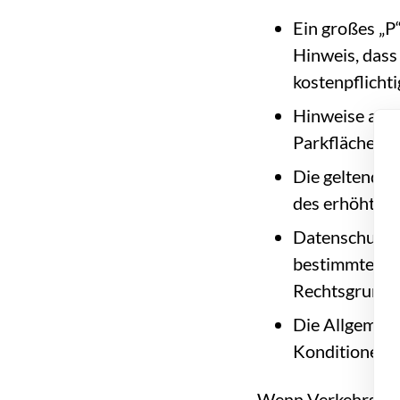
Ein großes „P
Hinweis, dass 
kostenpflicht
Hinweise auf 
Parkfläche Ke
Die geltenden
des erhöhten 
Datenschutzre
bestimmte Dat
Rechtsgrundla
Die Allgemein
Konditionen g
Wenn Verkehrsteiln