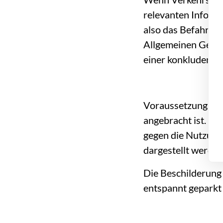
relevanten Inform
also das Befahren
Allgemeinen Geschä
einer konkludent
Voraussetzung hier
angebracht ist. Nu
gegen die Nutzung 
dargestellt werde
Die Beschilderung 
entspannt geparkt