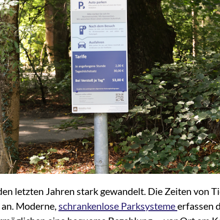
 den letzten Jahren stark gewandelt. Die Zeiten von
 an. Moderne,
schrankenlose Parksysteme
erfassen 