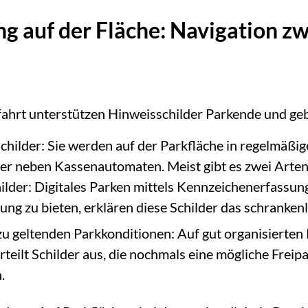
personenbezogener Daten Art. 6 Abs. 1 lit. a DSGVO. Sie
können eine abgegebene Einwilligung jederzeit widerrufen,
g auf der Fläche: Navigation zw
bzw. sich anders entscheiden, indem Sie durch Klick auf die
Schaltfläche „Cookie Einstellungen“ (jeweils links unten auf
unserer Webseite) oder in der entsprechenden Schaltfläche in
unseren Datenschutzhinweisen Ihre Einstellungen aufrufen
und anpassen. Weitere Hinweise zu den verwendeten
fahrt unterstützen Hinweisschilder Parkende und ge
Verfahren, nachfolgenden Datenverarbeitungen und Ihren
Rechten, erhalten Sie in unseren Datenschutzhinweisen.
childer: Sie werden auf der Parkfläche in regelmäßi
Datenschutzhinweise ansehen
r neben Kassenautomaten. Meist gibt es zwei Arten
ilder: Digitales Parken mittels Kennzeichenerfassung
ung zu bieten, erklären diese Schilder das schranken
zu geltenden Parkkonditionen: Auf gut organisierten
rteilt Schilder aus, die nochmals eine mögliche Frei
.