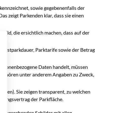
z kennzeichnet, sowie gegebenenfalls der
Das zeigt Parkenden klar, dass sie einen
ild, die ersichtlich machen, dass auf der
öchstparkdauer, Parktarife sowie der Betrag
personenbezogene Daten handelt, müssen
u gehören unter anderem Angaben zu Zweck,
gen). Sie zeigen transparent, zu welchen
tzungsvertrag der Parkfläche.
entsprechenden Schilder mit allen