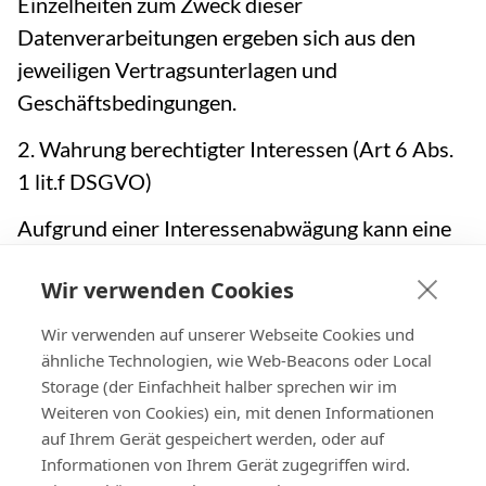
Einzelheiten zum Zweck dieser
Datenverarbeitungen ergeben sich aus den
jeweiligen Vertragsunterlagen und
Geschäftsbedingungen.
2. Wahrung berechtigter Interessen (Art 6 Abs.
1 lit.f DSGVO)
Aufgrund einer Interessenabwägung kann eine
Datenverarbeitung über die eigentliche
Wir verwenden Cookies
Erfüllung eines Vertrags hinaus zur Wahrung
berechtigter Interessen von
MH Parkservice
Wir verwenden auf unserer Webseite Cookies und
oder Dritten erfolgen. Dies ist zulässig, sofern
ähnliche Technologien, wie Web-Beacons oder Local
Storage (der Einfachheit halber sprechen wir im
nicht Ihre Interessen oder Grundrechte und
Weiteren von Cookies) ein, mit denen Informationen
Grundfreiheiten überwiegen, die den Schutz
auf Ihrem Gerät gespeichert werden, oder auf
personenbezogener Daten erfordern. Eine
Informationen von Ihrem Gerät zugegriffen wird.