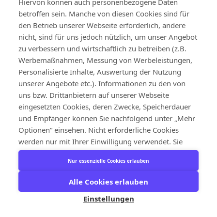
Datenverarbeitung zur Wahrung berechtigter
Hiervon können auch personenbezogene Daten
betroffen sein. Manche von diesen Cookies sind für
Interessen erfolgt beispielsweise in folgenden
den Betrieb unserer Webseite erforderlich, andere
Fällen:
nicht, sind für uns jedoch nützlich, um unser Angebot
zu verbessern und wirtschaftlich zu betreiben (z.B.
Zurverfügungstellung des Onlineangebotes,
Werbemaßnahmen, Messung von Werbeleistungen,
seiner Funktionen und Inhalte
Personalisierte Inhalte, Auswertung der Nutzung
Verwendung technisch erforderlicher
unserer Angebote etc.). Informationen zu den von
uns bzw. Drittanbietern auf unserer Webseite
Cookies oder vergleichbaren Technologien
eingesetzten Cookies, deren Zwecke, Speicherdauer
im Sinne von § 25 Abs. 2 TDDDG
und Empfänger können Sie nachfolgend unter „Mehr
Beantwortung von Kontaktanfragen und
Optionen“ einsehen. Nicht erforderliche Cookies
werden nur mit Ihrer Einwilligung verwendet. Sie
Kommunikation mit Nutzern
können deren Verwendung und der damit
Übermittlung von Daten an mit uns
Nur essenzielle Cookies erlauben
verbundene Speicherung von Informationen auf
verbundene Unternehmen und Partner
Ihrem Endgerät, sowie deren anschließendes
Alle Cookies erlauben
Auslesen und die folgende Verarbeitung
Durchführung von Zahlungsvorgängen
Einstellungen
personenbezogener Daten durch Klick auf die
über externe Dienstleister
Schaltfläche „Alle akzeptieren“ einwilligen, oder mit