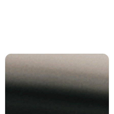
Datenschutz
Nach Ausfahrt und Bezahlung werden alle Daten
gemäß DSGVO gelöscht. Eine Videoaufnahme
findet zu keinem Zeitpunkt statt.