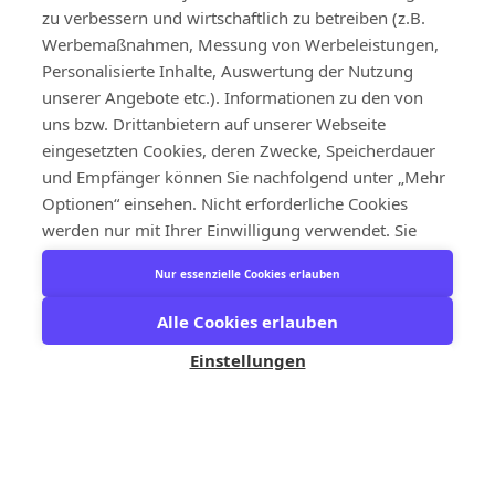
zu verbessern und wirtschaftlich zu betreiben (z.B.
Werbemaßnahmen, Messung von Werbeleistungen,
Personalisierte Inhalte, Auswertung der Nutzung
unserer Angebote etc.). Informationen zu den von
uns bzw. Drittanbietern auf unserer Webseite
eingesetzten Cookies, deren Zwecke, Speicherdauer
und Empfänger können Sie nachfolgend unter „Mehr
Optionen“ einsehen. Nicht erforderliche Cookies
werden nur mit Ihrer Einwilligung verwendet. Sie
können deren Verwendung und der damit
Nur essenzielle Cookies erlauben
verbundene Speicherung von Informationen auf
Ihrem Endgerät, sowie deren anschließendes
Alle Cookies erlauben
Auslesen und die folgende Verarbeitung
Einstellungen
personenbezogener Daten durch Klick auf die
Schaltfläche „Alle akzeptieren“ einwilligen, oder mit
Klick auf die Schaltfläche „Nur essenzielle Cookies
erlauben“ unsere Website nur mit den erforderlichen
Cookies nutzen. Wenn Sie keine Einwilligung