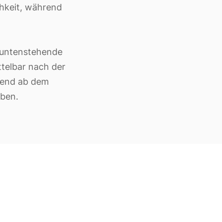
hkeit, während
s untenstehende
ttelbar nach der
rkend ab dem
aben.