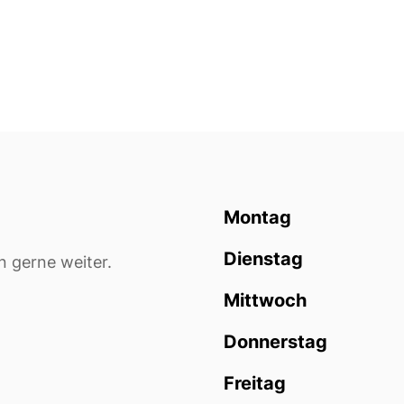
unserer Webseite) oder in der entsprechenden Schaltfläche in
unseren Datenschutzhinweisen Ihre Einstellungen aufrufen
und anpassen. Weitere Hinweise zu den verwendeten
Verfahren, nachfolgenden Datenverarbeitungen und Ihren
Rechten, erhalten Sie in unseren Datenschutzhinweisen.
Datenschutzhinweise ansehen
Montag
Dienstag
n gerne weiter.
Mittwoch
Donnerstag
Freitag