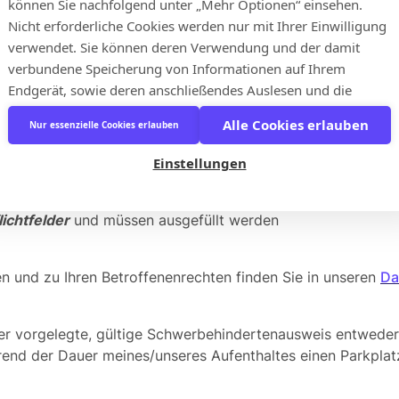
können Sie nachfolgend unter „Mehr Optionen“ einsehen.
Nicht erforderliche Cookies werden nur mit Ihrer Einwilligung
ückseite) einreichen*
verwendet. Sie können deren Verwendung und der damit
verbundene Speicherung von Informationen auf Ihrem
imal 10 MB.
Endgerät, sowie deren anschließendes Auslesen und die
folgende Verarbeitung personenbezogener Daten durch Klick
Alle Cookies erlauben
Nur essenzielle Cookies erlauben
auf die Schaltfläche „Alle akzeptieren“ einwilligen, oder mit
imal 10 MB.
Klick auf die Schaltfläche „Nur essenzielle Cookies erlauben“
Einstellungen
unsere Website nur mit den erforderlichen Cookies nutzen.
Wenn Sie keine Einwilligung abgeben, stehen ihnen unter
Umständen bestimmte personalisierte Funktionen und
lichtfelder
und müssen ausgefüllt werden
Angebote der Webseite nicht zur Verfügung. Die
Rechtsgrundlage für die Einwilligung im Hinblick auf die
en und zu Ihren Betroffenenrechten finden Sie in unseren
Da
Speicherung und das Auslesen von Informationen ist § 25
Abs. 1 TDDDG sowie im Hinblick auf die Verarbeitung
personenbezogener Daten Art. 6 Abs. 1 lit. a DSGVO. Sie
der vorgelegte, gültige Schwerbehindertenausweis entweder 
können eine abgegebene Einwilligung jederzeit widerrufen,
hrend der Dauer meines/unseres Aufenthaltes einen Parkpla
bzw. sich anders entscheiden, indem Sie durch Klick auf die
Schaltfläche „Cookie Einstellungen“ (jeweils links unten auf