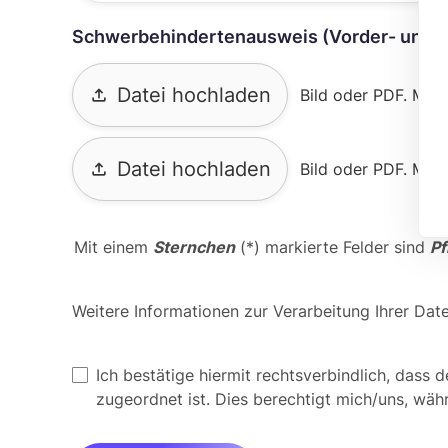
Schwerbehindertenausweis (Vorder- und R
Datei hochladen
file_upload
Bild oder PDF. Max
Datei hochladen
file_upload
Bild oder PDF. Max
Mit einem
Sternchen
(*) markierte Felder sind
Pf
Weitere Informationen zur Verarbeitung Ihrer Dat
Ich bestätige hiermit rechtsverbindlich, dass 
zugeordnet ist. Dies berechtigt mich/uns, wä